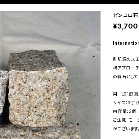
ピンコロ石
¥3,700
Internatio
割肌調の加工
構アプローチ
の縁石として
用 途：庭園
サイズ：3丁（9
内容量：3個
ご注意：モニ
がございます