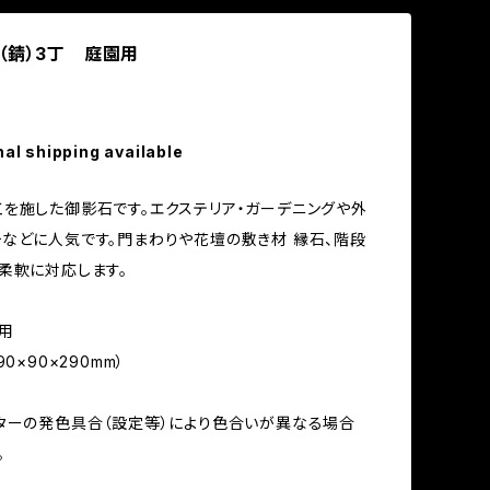
（錆）3丁 庭園用
nal shipping available
を施した御影石です。エクステリア・ガーデニングや外
などに人気です。門まわりや花壇の敷き材 縁石、階段
柔軟に対応します。
用
0×90×290mm）
ターの発色具合（設定等）により色合いが異なる場合
。