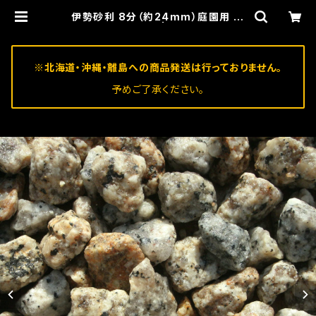
伊勢砂利 8分（約24mm）庭園用 化
粧砂利 | 石州
※北海道・沖縄・離島への商品発送は行っておりません。
予めご了承ください。